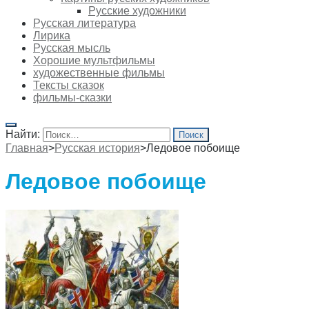
Русские художники
Русская литература
Лирика
Русская мысль
Хорошие мультфильмы
художественные фильмы
Тексты сказок
фильмы-сказки
Найти:
Главная
>
Русская история
>
Ледовое побоище
Ледовое побоище