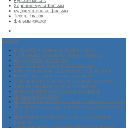
Русская мысль
Хорошие мультфильмы
художественные фильмы
Тексты сказок
фильмы-сказки
важное
М. ДунаЕВ о признаках боязни смерти
Д. Каменевич о «союзе» белых и красных
Фёдор Ростопчин о бунте
Отец Иоанн Кронштадтский о России
Ключ к пониманию современности (Г. Федотов)
Юрий Покровский о новых традициях
О духовных истоках русского речевого идеала
Как русскую школу отлучали от Церкви
Ильин о правильном понимании ошибок
Пушкин об Отечестве
Историческая эволюция каинова комплекса Запада
Иван Ильин о вредности проявления неумеренной
любви
Иван Ильин о роли дисциплины в воспитании
ребёнка
Значение семьи, основные задачи воспитания.