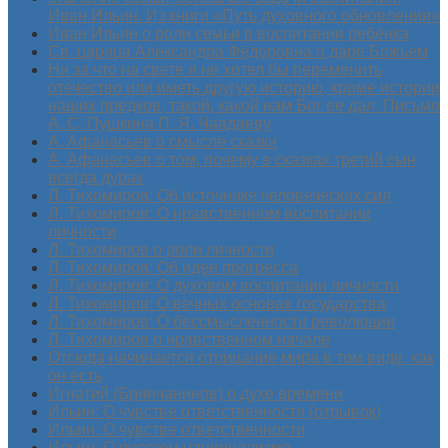
Иван Ильин. Из книги «Путь духовного обновления»
Иван Ильин о роли семьи в воспитании ребёнка
Св. царица Александра Фёдоровна о даре Божьем
Ни за что на свете я не хотел бы переменить
отечество или иметь другую историю, кроме истории
наших предков, такой, какой нам Бог ее дал. Письмо
А. С. Пушкина П. Я. Чаадаеву
А. Афанасьев о смысле сказки
А. Афанасьев о том, почему в сказках третий сын
всегда дурак
Л. Тихомиров: Об источнике человеческих сил
Л. Тихомиров: О нравственном воспитании
личности
Л. Тихомиров о роли личности
Л. Тихомиров: Об идее прогресса
Л. Тихомиров: О духовом воспитании личности
Л. Тихомиров: О вечных основах государства
Л. Тихомиров: О бессмысленности революции
Л. Тихомиров о нравственном начале
Отсюда начинается отрицание мира в том виде, как
он есть
Игнатий (Брянчанинов) о духе времени
Ильин: О чувстве ответственности (отрывок)
Ильин: О чувстве ответственности
Ильин: О русском национализме