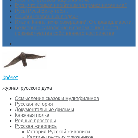
Русь, что бойкая необгонимая тройка несешься?
Русь! Русь! Вижу тебя…
Об «обыкновенных людях»
Ильин: Книга тихих созерцаний. О справедливости.
Безмерное самолюбие и самомнение не есть
признак чувства собственного достоинства
Крéчет
журнал русского духа
Осмысление сказок и мультфильмов
Русская история
Документальные фильмы
Книжная полка
Родные просторы
Русская живопись
История Русской живописи
Картины русских художников